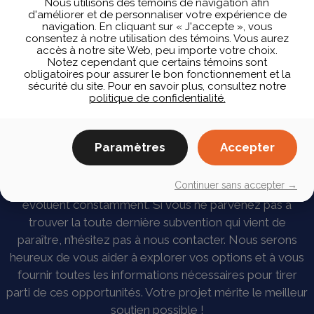
Nous utilisons des témoins de navigation afin
d'améliorer et de personnaliser votre expérience de
navigation. En cliquant sur « J'accepte », vous
consentez à notre utilisation des témoins. Vous aurez
accès à notre site Web, peu importe votre choix.
Notez cependant que certains témoins sont
obligatoires pour assurer le bon fonctionnement et la
sécurité du site. Pour en savoir plus, consultez notre
politique de confidentialité.
Autres subventions?
Contactez-nous…
Paramètres
Accepter
Continuer sans accepter →
Les subventions dans le domaine du contrôle de l’air
évoluent constamment. Si vous ne parvenez pas à
trouver la toute dernière subvention qui vient de
paraître, n’hésitez pas à nous contacter. Nous serons
heureux de vous aider à explorer vos options et à vous
fournir toutes les informations nécessaires pour tirer
parti de ces opportunités. Votre projet mérite le meilleur
soutien possible !