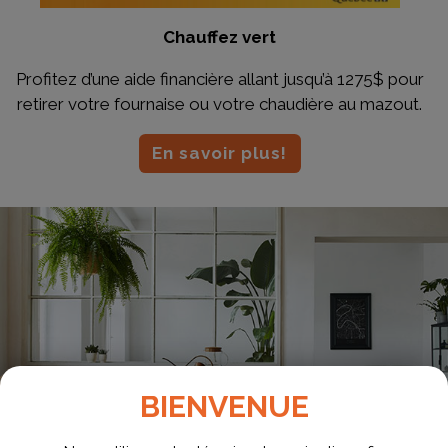
Chauffez vert
Profitez d’une aide financière allant jusqu’à 1275$ pour
retirer votre fournaise ou votre chaudière au mazout.
En savoir plus!
BIENVENUE