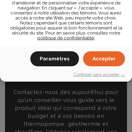
d'améliorer et de personnaliser votre expérience de
navigation. En cliquant sur « J'accepte », vous
consentez à notre utilisation des témoins. Vous aurez
accès à notre site Web, peu importe votre choix.
Notez cependant que certains témoins sont
obligatoires pour assurer le bon fonctionnement et la
sécurité du site. Pour en savoir plus, consultez notre
Le système de filtration d’air CleanEffects
politique de confidentialité.
de Trane.
Paramètres
Accepter
SOUMISSION
Continuer sans accepter →
Contactez-nous dès aujourd’hui pour
qu’un conseiller vous guide vers le
produit idéal qui correspond à votre
budget et à vos besoins en
thermopompe, géothermie et
chauffage. Obtenez rapidement une